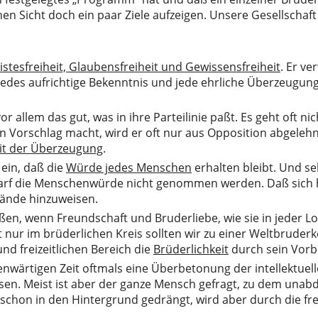
en Sicht doch ein paar Ziele aufzeigen. Unsere Gesellscha
istesfreiheit, Glaubensfreiheit und Gewissensfreiheit
. Er ve
jedes aufrichtige Bekenntnis und jede ehrliche Überzeugun
or allem das gut, was in ihre Parteilinie paßt. Es geht oft n
n Vorschlag macht, wird er oft nur aus Opposition abgelehn
eit der Überzeugung
.
 ein, daß die
Würde jedes Menschen
erhalten bleibt. Und s
darf die Menschenwürde nicht genommen werden. Daß sich h
tände hinzuweisen.
n, wenn Freundschaft und Bruderliebe, wie sie in jeder Log
t nur im brüderlichen Kreis sollten wir zu einer Weltbrud
und freizeitlichen Bereich die
Brüderlichkeit
durch sein Vorbi
enwärtigen Zeit oftmals eine Überbetonung der intellektuel
sen. Meist ist aber der ganze Mensch gefragt, zu dem una
 schon in den Hintergrund gedrängt, wird aber durch die f