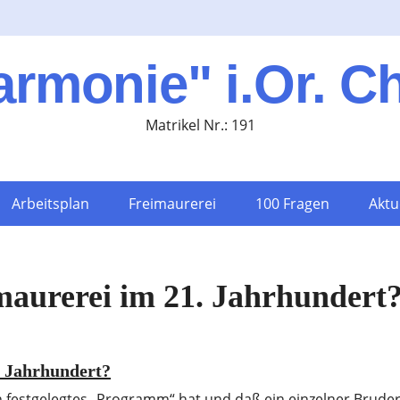
armonie" i.Or. C
Matrikel Nr.: 191
Arbeitsplan
Freimaurerei
100 Fragen
Aktu
imaurerei im 21. Jahrhundert
. Jahrhundert?
 festgelegtes „Programm“ hat und daß ein einzelner Bruder