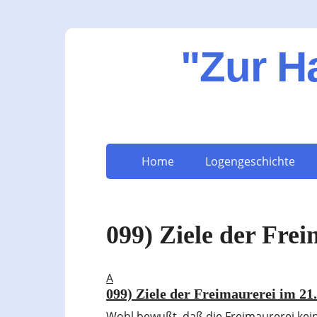
"Zur H
Home
Logengeschichte
099) Ziele der Fre
A
099) Ziele der Freimaurerei im 21
Wohl bewußt, daß die Freimaurerei kein