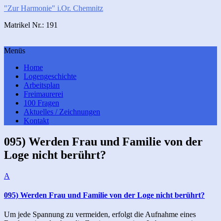
"Zur Harmonie" i.Or. Chemnitz
Matrikel Nr.: 191
Menüs
Home
Logengeschichte
Arbeitsplan
Freimaurerei
100 Fragen
Aktuelles / Zeichnungen
Kontakt
095) Werden Frau und Familie von der
Loge nicht berührt?
A
095) Werden Frau und Familie von der Loge nicht berührt?
Um jede Spannung zu vermeiden, erfolgt die Aufnahme eines