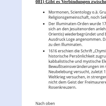
081) Gibt es Verbindungen zwisch
Mormonen, Scientology o.ä. Grup
Religionsgemeinschaft, noch Sekt
Der Illuminaten-Orden wurde 17
sich an den Jesuitenorden anlehn
Orientis) wiederbegründet und b
Ausdruck Loge angenommen. Da 
zu den Illuminaten.
1616 erschien die Schrift „Chy
historische Persönlichkeit zugru
kabbalistische und mystische El
Bewußtseinsveränderungen im Ge
Neubelebung versucht, zuletzt 1
Weltkrieg versuchen, in strenge
nicht dem Geist der Freimaurer
Rosenkreuzern.
Nach oben