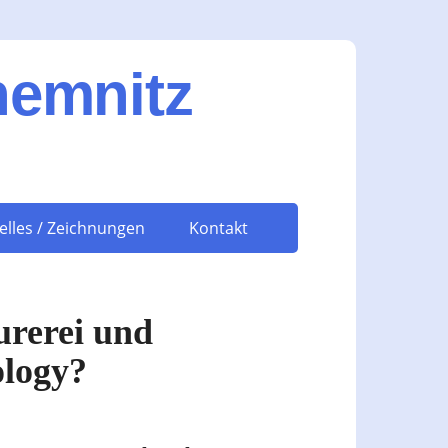
hemnitz
elles / Zeichnungen
Kontakt
urerei und
ology?