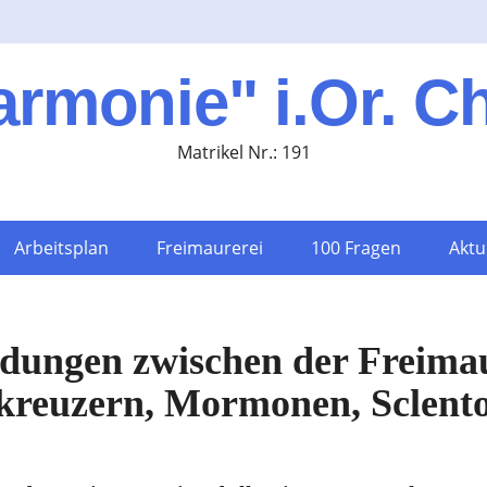
armonie" i.Or. C
Matrikel Nr.: 191
Arbeitsplan
Freimaurerei
100 Fragen
Aktu
ndungen zwischen der Freima
nkreuzern, Mormonen, Sclent