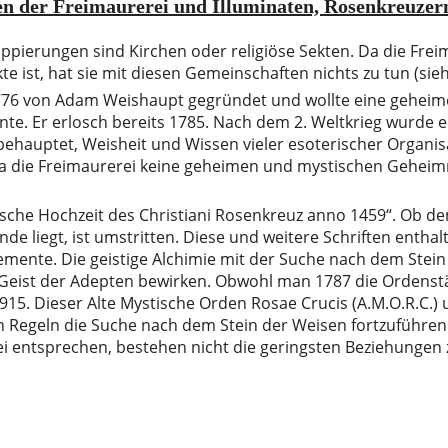
en der Freimaurerei und Illuminaten, Rosenkreuze
pierungen sind Kirchen oder religiöse Sekten. Da die Frei
e ist, hat sie mit diesen Gemeinschaften nichts zu tun (sie
76 von Adam Weishaupt gegründet und wollte eine geheime 
te. Er erlosch bereits 1785. Nach dem 2. Weltkrieg wurde er
ehauptet, Weisheit und Wissen vieler esoterischer Organisa
die Freimaurerei keine geheimen und mystischen Geheimni
mische Hochzeit des Christiani Rosenkreuz anno 1459“. Ob 
nde liegt, ist umstritten. Diese und weitere Schriften entha
emente. Die geistige Alchimie mit der Suche nach dem Stein
ist der Adepten bewirken. Obwohl man 1787 die Ordenstäti
915. Dieser Alte Mystische Orden Rosae Crucis (A.M.O.R.C.
n Regeln die Suche nach dem Stein der Weisen fortzuführen
ei entsprechen, bestehen nicht die geringsten Beziehungen