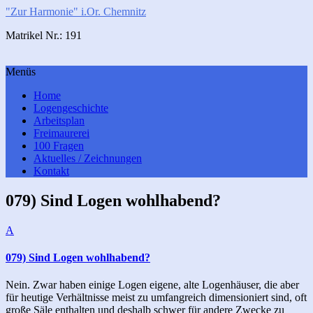
"Zur Harmonie" i.Or. Chemnitz
Matrikel Nr.: 191
Menüs
Home
Logengeschichte
Arbeitsplan
Freimaurerei
100 Fragen
Aktuelles / Zeichnungen
Kontakt
079) Sind Logen wohlhabend?
A
079) Sind Logen wohlhabend?
Nein. Zwar haben einige Logen eigene, alte Logenhäuser, die aber
für heutige Verhältnisse meist zu umfangreich dimensioniert sind, oft
große Säle enthalten und deshalb schwer für andere Zwecke zu