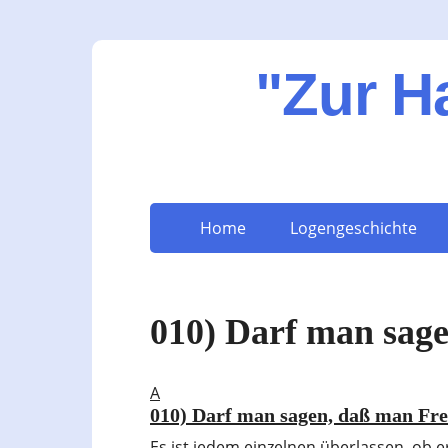
"Zur H
Home
Logengeschichte
010) Darf man sage
A
010) Darf man sagen, daß man Fre
Es ist jedem einzelnen überlassen, ob 