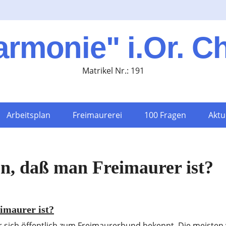
armonie" i.Or. C
Matrikel Nr.: 191
Arbeitsplan
Freimaurerei
100 Fragen
Aktu
n, daß man Freimaurer ist?
imaurer ist?
er sich öffentlich zum Freimaurerbund bekennt. Die meiste