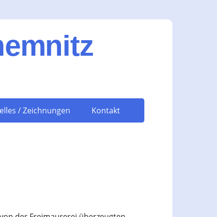
hemnitz
elles / Zeichnungen
Kontakt
n von der Freimaurerei überzeugten